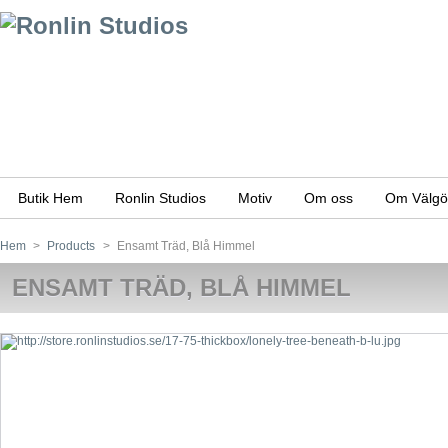
Butik Hem
Ronlin Studios
Motiv
Om oss
Om Välgör
Hem
>
Products
>
Ensamt Träd, Blå Himmel
ENSAMT TRÄD, BLÅ HIMMEL