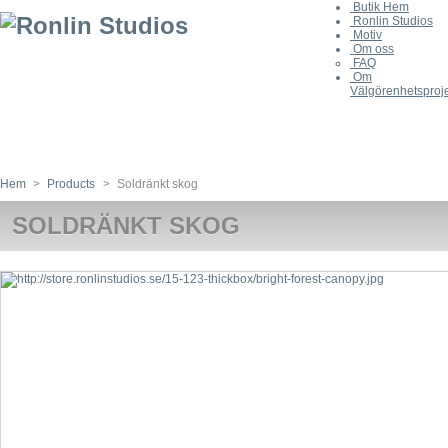
Butik Hem
Ronlin Studios
Motiv
Om oss
FAQ
Om
Välgörenhetsproj
Hem
>
Products
>
Soldränkt skog
SOLDRÄNKT SKOG